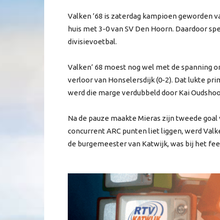
Valken ’68 is zaterdag kampioen geworden van
huis met 3-0 van SV Den Hoorn. Daardoor spe
divisievoetbal.
Valken’ 68 moest nog wel met de spanning o
verloor van Honselersdijk (0-2). Dat lukte pri
werd die marge verdubbeld door Kai Oudshoo
Na de pauze maakte Mieras zijn tweede goal v
concurrent ARC punten liet liggen, werd Val
de burgemeester van Katwijk, was bij het fe