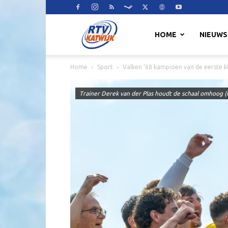
RTV
HOME
NIEUWS
Home
Sport
Valken ’68 kampioen van de eerste k
Katwijk
Trainer Derek van der Plas houdt de schaal omhoog (