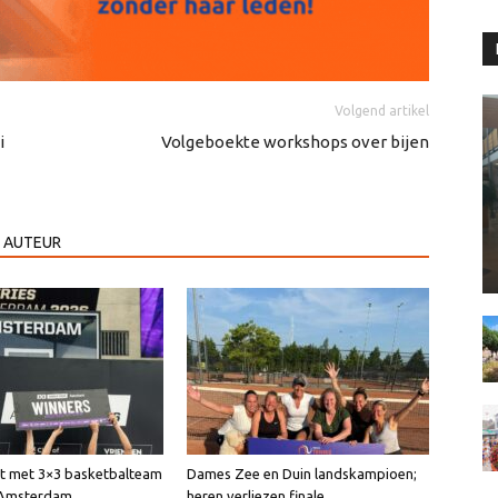
Volgend artikel
i
Volgeboekte workshops over bijen
 AUTEUR
int met 3×3 basketbalteam
Dames Zee en Duin landskampioen;
n Amsterdam
heren verliezen finale