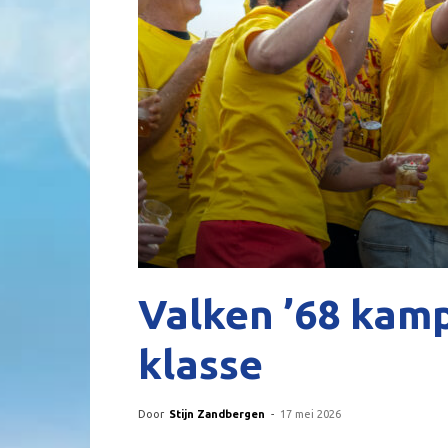
Valken ’68 kamp
klasse
Door
Stijn Zandbergen
-
17 mei 2026