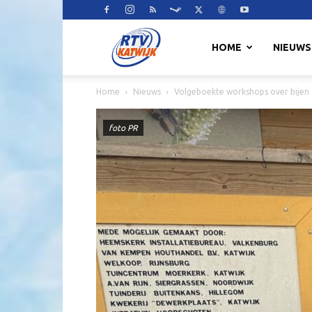
RTV
HOME
NIEUWS
Home
Nieuws
Volgeboekte workshops over bijen
Katwijk
foto PR