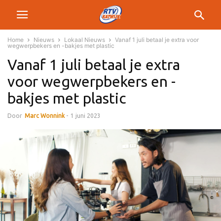
Home
Nieuws
Lokaal Nieuws
Vanaf 1 juli betaal je extra voor
wegwerpbekers en -bakjes met plastic
Vanaf 1 juli betaal je extra
voor wegwerpbekers en -
bakjes met plastic
Door
Marc Wonnink
-
1 juni 2023