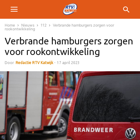
Home
Nieuws
112
Verbrande hamburgers zorgen voor
rookontwikkeling
Verbrande hamburgers zorgen
voor rookontwikkeling
Door
Redactie RTV Katwijk
-
17 april 2023