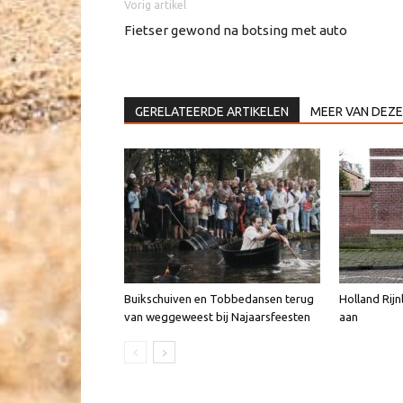
Vorig artikel
Fietser gewond na botsing met auto
GERELATEERDE ARTIKELEN
MEER VAN DEZE
Buikschuiven en Tobbedansen terug
Holland Rijn
van weggeweest bij Najaarsfeesten
aan