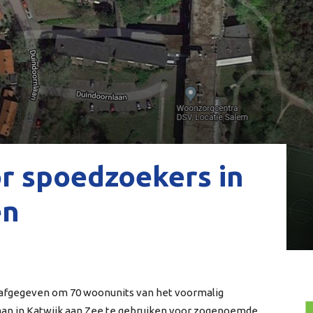
r spoedzoekers in
en
afgegeven om 70 woonunits van het voormalig
n in Katwijk aan Zee te gebruiken voor zogenoemde