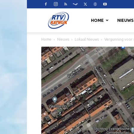
RTV
HOME
NIEUWS
Home
Nieuws
Lokaal Nieuws
Vergunning voor 
Katwijk