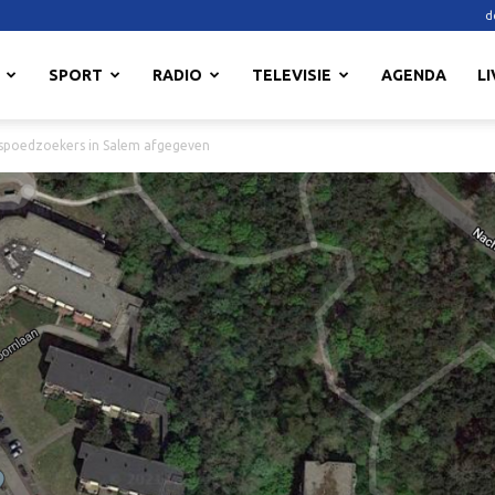
d
SPORT
RADIO
TELEVISIE
AGENDA
LI
spoedzoekers in Salem afgegeven