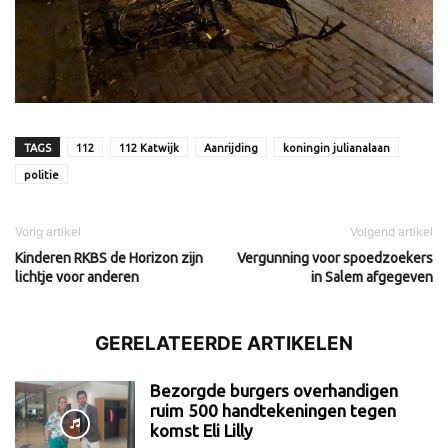
TAGS
112
112 Katwijk
Aanrijding
koningin julianalaan
politie
Vorig artikel
Volgend artikel
Kinderen RKBS de Horizon zijn
Vergunning voor spoedzoekers
lichtje voor anderen
in Salem afgegeven
GERELATEERDE ARTIKELEN
Bezorgde burgers overhandigen
ruim 500 handtekeningen tegen
komst Eli Lilly