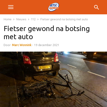
Home
Nieuws
112
Fietser gewond na botsing met auto
Fietser gewond na botsing
met auto
Door
Marc Wonnink
-
19 december 2021