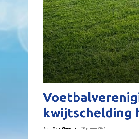
Voetbalverenig
kwijtschelding 
Door
Marc Wonnink
-
20 januari 2021