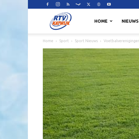
RTV
HOME
NIEUWS
Home
Sport
Sport Nieuws
Voetbalverenigingen 
Katwijk