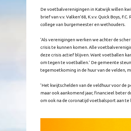
De voetbalverenigingen in Katwijk willen kwijt
brief van v.v. Valken’68, K.v.v. Quick Boys, F.
college van burgemeester en wethouders.
‘Als verenigingen werken we achter de scher
crisis te kunnen komen. Alle voetbalverenigi
deze crisis actief blijven. Want voetballen k
om tegen te voetballen.’ De gemeente steun
tegemoetkoming in de huur van de velden, maa
‘Het kwijtschelden van de veldhuur voor de pe
maar ook aankomend jaar, financieel beter d
om ook na de coronatijd voetbalsport aan te 