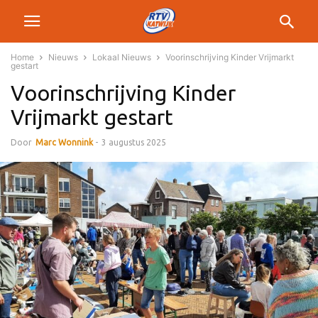
Home
Nieuws
Lokaal Nieuws
Voorinschrijving Kinder Vrijmarkt
gestart
Voorinschrijving Kinder
Vrijmarkt gestart
Door
Marc Wonnink
-
3 augustus 2025