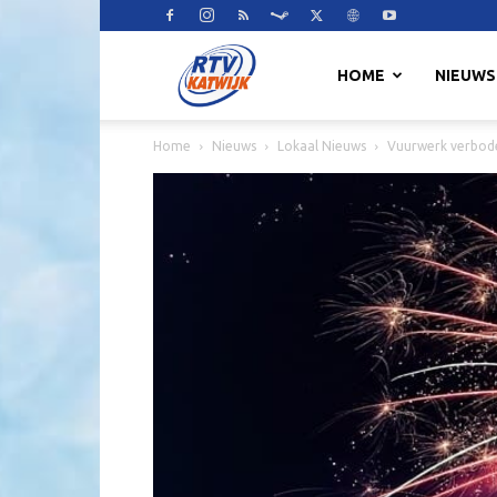
RTV
HOME
NIEUWS
Home
Nieuws
Lokaal Nieuws
Vuurwerk verbode
Katwijk