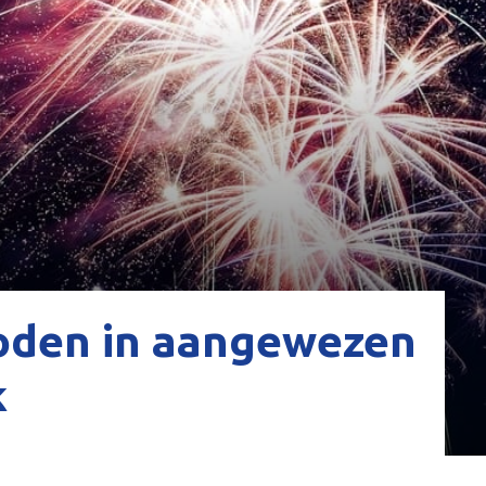
oden in aangewezen
k