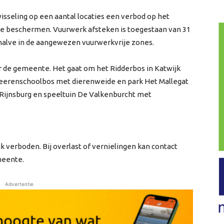
wisseling op een aantal locaties een verbod op het
te beschermen. Vuurwerk afsteken is toegestaan van 31
behalve in de aangewezen vuurwerkvrije zones.
r de gemeente. Het gaat om het Ridderbos in Katwijk
Heerenschoolbos met dierenweide en park Het Mallegat
n Rijnsburg en speeltuin De Valkenburcht met
k verboden. Bij overlast of vernielingen kan contact
meente.
Advertentie