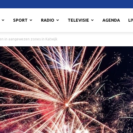
SPORT
RADIO
TELEVISIE
AGENDA
LI
n in aangewezen zones in Katwijk