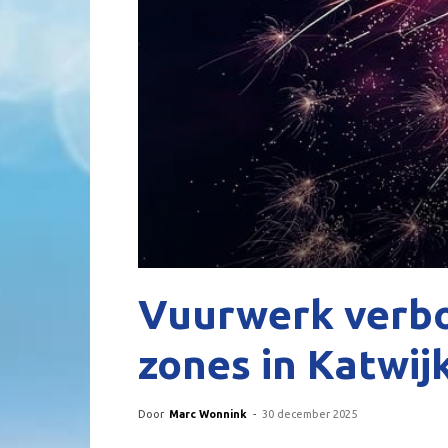
Vuurwerk verb
zones in Katwij
Door
Marc Wonnink
-
30 december 2025