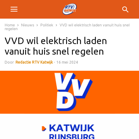
Home
Nieuws
Politiek
VVD wil elektrisch laden vanuit huis snel
regelen
VVD wil elektrisch laden
vanuit huis snel regelen
Door
Redactie RTV Katwijk
-
16 mei 2024