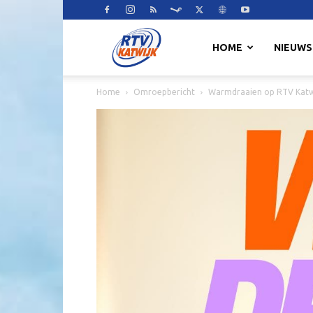
RTV
HOME
NIEUWS
Home
Omroepbericht
Warmdraaien op RTV Katw
Katwijk