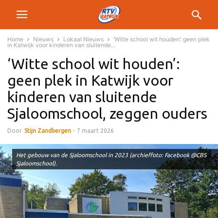
Home
Nieuws
Lokaal Nieuws
‘Witte school wit houden’: geen plek
in Katwijk voor kinderen van sluitende...
‘Witte school wit houden’:
geen plek in Katwijk voor
kinderen van sluitende
Sjaloomschool, zeggen ouders
Door
Stijn Zandbergen
-
7 maart 2026
Het gebouw van de Sjaloomschool in 2023 (archieffoto: Facebook @CBS
Sjaloomschool).