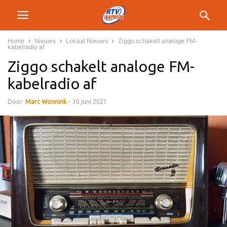
Home
Nieuws
Lokaal Nieuws
Ziggo schakelt analoge FM-
kabelradio af
Ziggo schakelt analoge FM-
kabelradio af
Door
Marc Wonnink
-
30 juni 2021