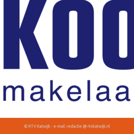
© RTV Katwijk - e-mail: redactie @ rtvkatwijk.nl