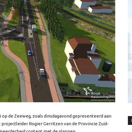
6 op de Zeeweg, zoals dinsdagavond gepresenteerd aan
 projectleider Rogier Gerritzen van de Provincie Zuid-
 meerderheid content met de plannen.