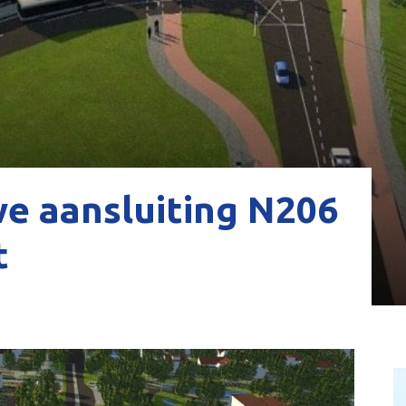
we aansluiting N206
t