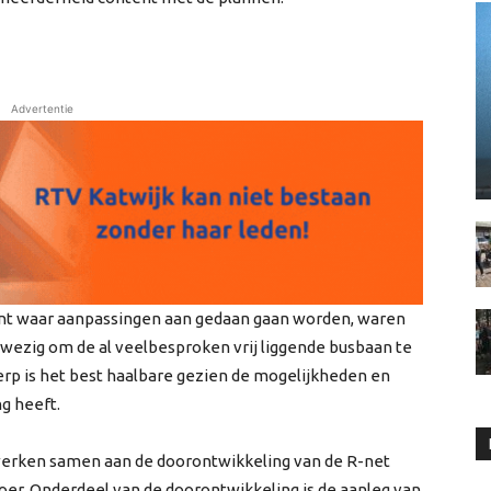
Advertentie
punt waar aanpassingen aan gedaan gaan worden, waren
ezig om de al veelbesproken vrij liggende busbaan te
werp is het best haalbare gezien de mogelijkheden en
g heeft.
werken samen aan de doorontwikkeling van de R-net
oer. Onderdeel van de doorontwikkeling is de aanleg van