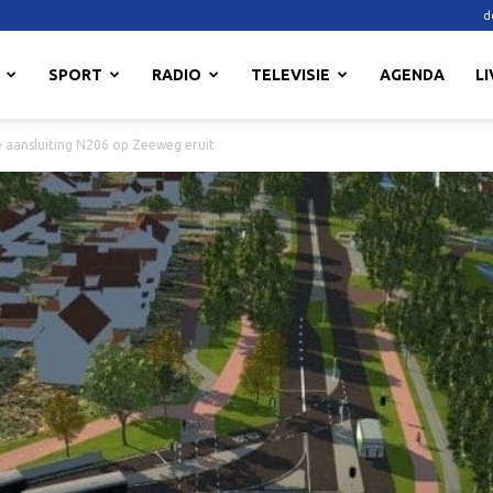
d
SPORT
RADIO
TELEVISIE
AGENDA
LI
e aansluiting N206 op Zeeweg eruit