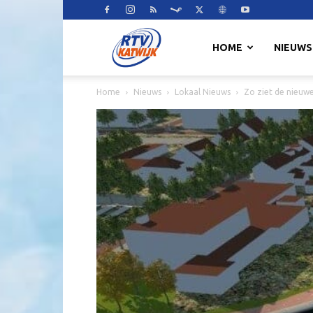
RTV
HOME
NIEUWS
Home
Nieuws
Lokaal Nieuws
Zo ziet de nieuw
Katwijk