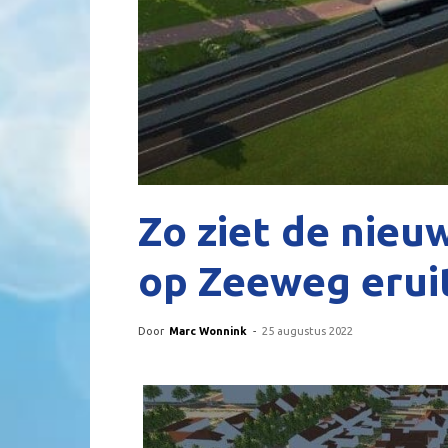
Zo ziet de nieu
op Zeeweg erui
Door
Marc Wonnink
-
25 augustus 2022