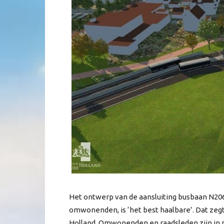
Het ontwerp van de aansluiting busbaan N20
omwonenden, is ‘het best haalbare’. Dat zegt
Holland. Omwonenden en raadsleden zijn in