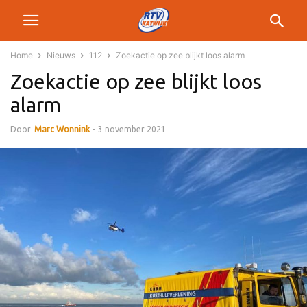
Home
Nieuws
112
Zoekactie op zee blijkt loos alarm
Zoekactie op zee blijkt loos
alarm
Door
Marc Wonnink
-
3 november 2021