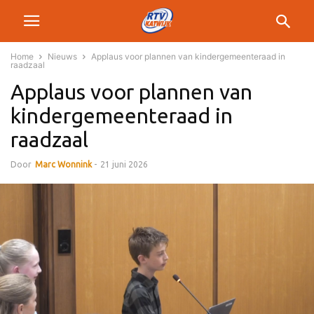
Home
Nieuws
Applaus voor plannen van kindergemeenteraad in
raadzaal
Applaus voor plannen van
kindergemeenteraad in
raadzaal
Door
Marc Wonnink
-
21 juni 2026