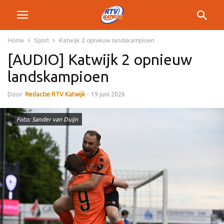
Home
Sport
Katwijk 2 opnieuw landskampioen
[AUDIO] Katwijk 2 opnieuw
landskampioen
Door
Redactie RTV Katwijk
-
19 juni 2026
Foto: Sander van Duijn