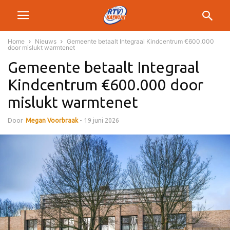
Home
Nieuws
Gemeente betaalt Integraal Kindcentrum €600.000
door mislukt warmtenet
Gemeente betaalt Integraal
Kindcentrum €600.000 door
mislukt warmtenet
Door
Megan Voorbraak
-
19 juni 2026