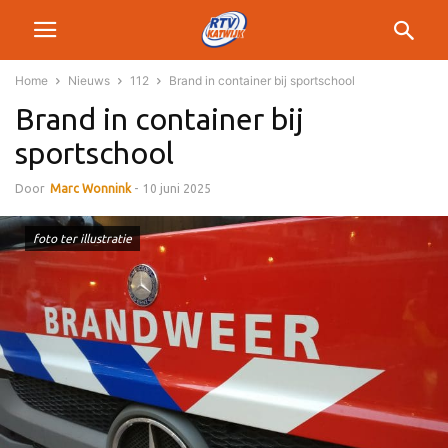
Home
Nieuws
112
Brand in container bij sportschool
Brand in container bij
sportschool
Door
Marc Wonnink
-
10 juni 2025
foto ter illustratie