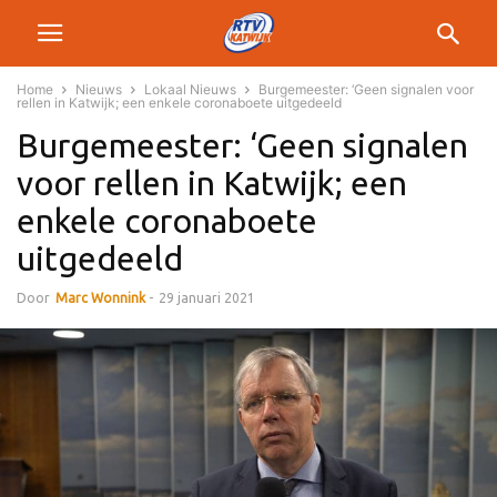
Home
Nieuws
Lokaal Nieuws
Burgemeester: ‘Geen signalen voor
rellen in Katwijk; een enkele coronaboete uitgedeeld
Burgemeester: ‘Geen signalen
voor rellen in Katwijk; een
enkele coronaboete
uitgedeeld
Door
Marc Wonnink
-
29 januari 2021