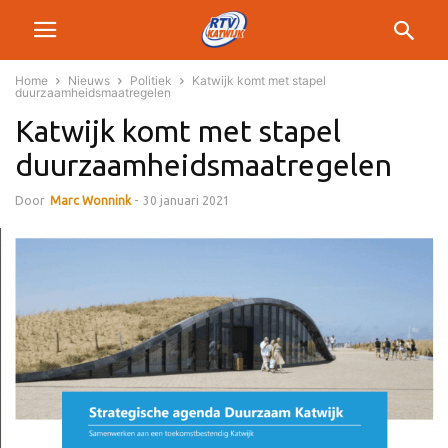
Home
Nieuws
Politiek
Katwijk komt met stapel
duurzaamheidsmaatregelen
Katwijk komt met stapel
duurzaamheidsmaatregelen
Door
Marc Wonnink
-
30 januari 2021