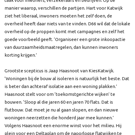
taak voor inwoners, verzekeraars en bedrijven. Op de
manier waarop, verschillen de partijen. Hart voor Katwijk
ziet het liberaal, inwoners moeten het zelf doen, de
overheid heeft daar niets van te vinden. D66 wil dat de lokale
overheid op de proppen komt met campagnes en zelf het
goede voorbeeld geeft. ‘Organiseer een grote inkoopactie
van duurzaamheidsmaatregelen, dan kunnen inwoners
korting krijgen.’
Grootste scepticus is Jaap Haasnoot van KiesKatwijk.
‘Woningen bij de bouw al isoleren is natuurlijk het beste. Dat
is beter dan achteraf isolatie aan een woning plakken.’
Haasnoot stelt voor om ‘toekomstgerichte wijken’ te
bouwen. ‘Sloop al die jaren 60 en jaren 70 flats. Dat is
flutbouw. Dat moet je nu al gaan slopen, en dan nieuwe
woningen neerzetten die honderd jaar mee kunnen.’
Volgens Haasnoot een enorme winst voor het milieu. Hij
plein voor een Deltaplan om de naoorlogse flatwijken te