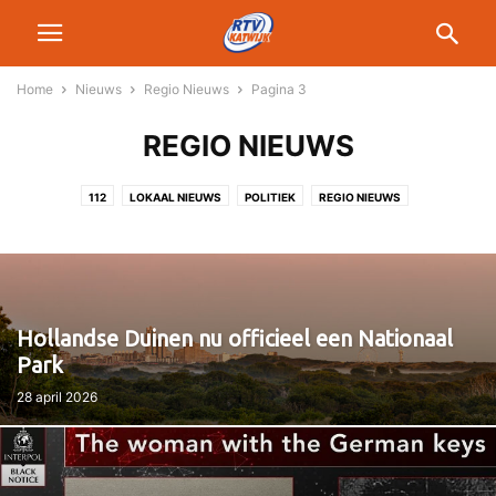
Home
Nieuws
Regio Nieuws
Pagina 3
REGIO NIEUWS
112
LOKAAL NIEUWS
POLITIEK
REGIO NIEUWS
Hollandse Duinen nu officieel een Nationaal
Park
28 april 2026