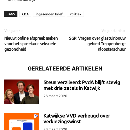
TAGS
CDA
ingezonden brief
Politiek
Vorig artikel
Volgend artikel
Nieuw: online afspraak maken
SGP: Vragen over glastuinbouw
voor het spreekuur seksuele
gebied Trappenberg-
gezondheid
Kloosterschuur
GERELATEERDE ARTIKELEN
Steun verzilverd: PvdA blijft stevig
met drie zetels in Katwijk
26 maart 2026
Katwijkse VVD verheugd over
verkiezingswinst
26 maart 2026