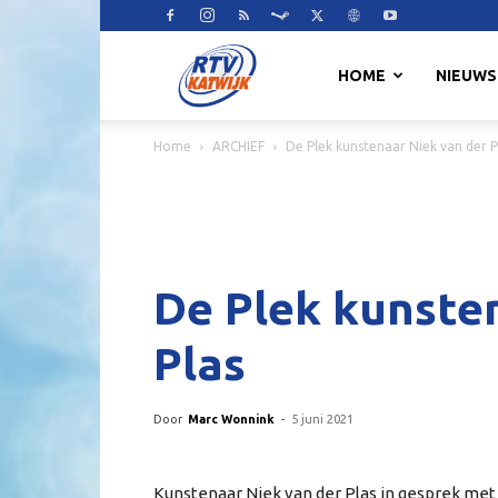
RTV
HOME
NIEUWS
Home
ARCHIEF
De Plek kunstenaar Niek van der P
Katwijk
De Plek kunste
Plas
Door
Marc Wonnink
-
5 juni 2021
Kunstenaar Niek van der Plas in gesprek me