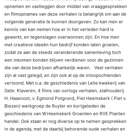
opnemen en vastleggen door middel van vraaggesprekken
In het verleden ligt het heden (deel 1)
en filmopnames van deze verhalen is belangrijk om aan de
54:28
volgende generatie te kunnen doorgeven. Zo kan men er
kennis van kan nemen hoe er in het verleden hard is
gewerkt, en tegenslagen overwonnen zijn. En hoe men
met creatieve ideeën hun bedrijf konden laten groeien,
zodat ze aan de steeds veranderende samenleving toch
een inkomen konden blijven verdienen voor de gezinnen
die van deze bedrijven afhankelijk waren. Veel verhalen
zijn al vast gelegd, en zijn ook al op de inloopochtenden
vertoond. Met o.a. de geschiedenis van Lelie kwekerij van
Gebr. Klaveren, 4 films van oorlogs verhalen, stalhouderij
H. Haasnoot, v. Egmond Potgrond, Piet Heemskerk ( Piet v.
Biezen) werkgroep de Ruyter en kortgeleden de
geschiedenis van W.Heemskerk Groenten en RVE Planten
handel. Ook staan er nog diverse op te nemen gesprekken
in de agenda, met de daarbij behorende oude verhalen en