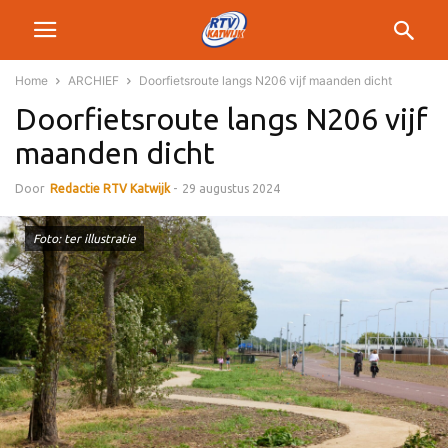
Home
ARCHIEF
Doorfietsroute langs N206 vijf maanden dicht
Doorfietsroute langs N206 vijf
maanden dicht
Door
Redactie RTV Katwijk
-
29 augustus 2024
Foto: ter illustratie