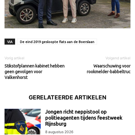
VIA
De eind 2019 gesloopte flats aan de Boerslaan
Vorig artikel
Volgend artikel
Stikstofplannen kabinet hebben
Waarschuwing voor
geen gevolgen voor
rookmelder-babbeltruc
Valkenhorst
GERELATEERDE ARTIKELEN
Jongen richt neppistool op
politieagenten tijdens feestweek
Rijnsburg
8 augustus 2026