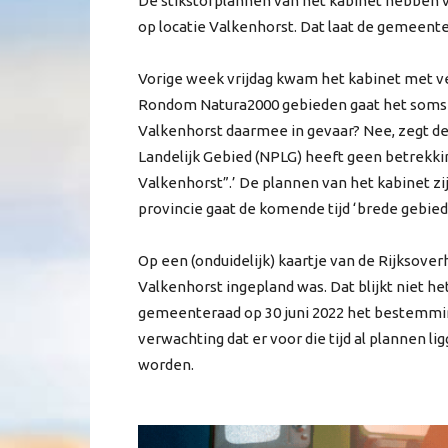
De stikstofplannen van het kabinet hebben
op locatie Valkenhorst. Dat laat de gemeent
Vorige week vrijdag kwam het kabinet met ve
Rondom Natura2000 gebieden gaat het soms 
Valkenhorst daarmee in gevaar? Nee, zegt d
Landelijk Gebied (NPLG) heeft geen betrek
Valkenhorst”.’ De plannen van het kabinet zij
provincie gaat de komende tijd ‘brede gebie
Op een (onduidelijk) kaartje van de Rijksover
Valkenhorst ingepland was. Dat blijkt niet he
gemeenteraad op 30 juni 2022 het bestemming
verwachting dat er voor die tijd al plannen
worden.