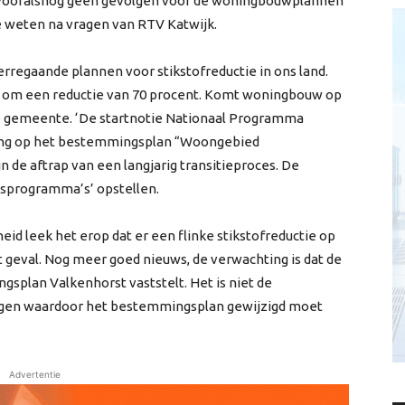
 vooralsnog geen gevolgen voor de woningbouwplannen
e weten na vragen van RTV Katwijk.
rregaande plannen voor stikstofreductie in ons land.
om een reductie van 70 procent. Komt woningbouw op
e gemeente. ‘De startnotie Nationaal Programma
king op het bestemmingsplan “Woongebied
n de aftrap van een langjarig transitieproces. De
dsprogramma’s’ opstellen.
heid leek het erop dat er een flinke stikstofreductie op
t geval. Nog meer goed nieuws, de verwachting is dat de
splan Valkenhorst vaststelt. Het is niet de
 liggen waardoor het bestemmingsplan gewijzigd moet
Advertentie