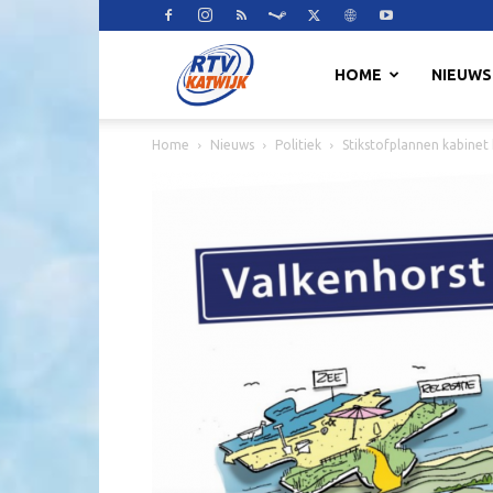
RTV
HOME
NIEUWS
Home
Nieuws
Politiek
Stikstofplannen kabine
Katwijk