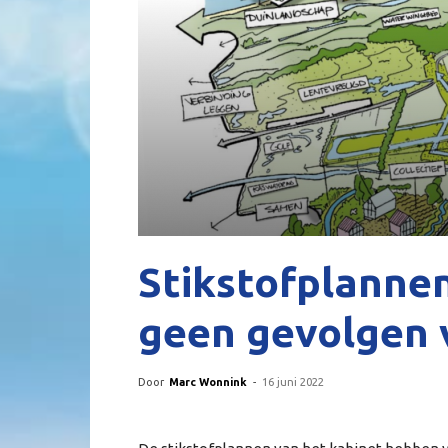
Stikstofplanne
geen gevolgen 
Door
Marc Wonnink
-
16 juni 2022