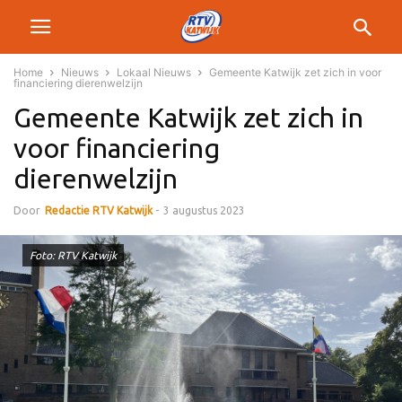
Home
Nieuws
Lokaal Nieuws
Gemeente Katwijk zet zich in voor
financiering dierenwelzijn
Gemeente Katwijk zet zich in
voor financiering
dierenwelzijn
Door
Redactie RTV Katwijk
-
3 augustus 2023
Foto: RTV Katwijk