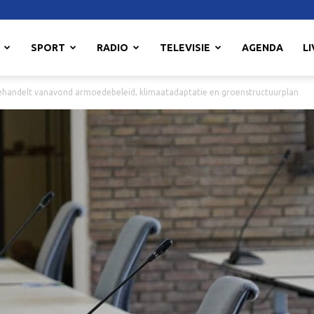
SPORT
RADIO
TELEVISIE
AGENDA
LI
andelt vanavond armoedebeleid, klimaatadaptatie en groenstructuurplan