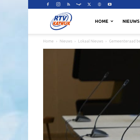
RTV
HOME
NIEUWS
Home
Nieuws
Lokaal Nieuws
Gemeenteraad beh
Katwijk