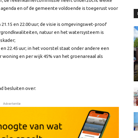
 uur; de rekenkamercommissie heeft onderzocht welke
e agenda en of de gemeente voldoende is toegerust voor
 21.15 en 22.00 uur; de visie is omgevingswet-proof
rgrondkwaliteiten, natuur en het watersysteem is
skader;
en 22.45 uur; in het voorstel staat onder andere een
oning en per wijk 45% van het groenareaal als
 besluiten over:
Advertentie