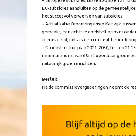
– Europese subsidies, tussen 20.30 en 21.15
EU-subsidies aansluiten op de gemeentelijk
het succesvol verwerven van subsidies;
– Actualisatie Omgevingsvisie Katwijk, tussen
gemaakt, een achtste doelstelling over onde
toegevoegd, net als een concept beoordeling
– Groenstructuurplan 2021-2030, tussen 21.15 
minimumnorm van 65m2 openbaar groen per w
natuurlijk groen inrichten.
Besluit
Na de commissievergaderingen neemt de raad