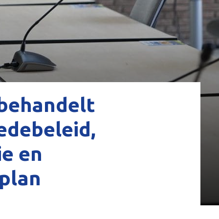
behandelt
debeleid,
ie en
plan