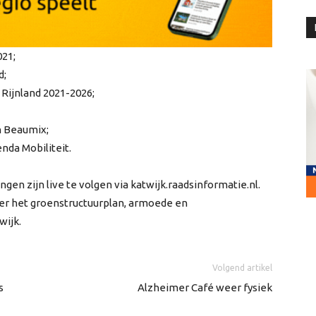
021;
d;
Rijnland 2021-2026;
n Beaumix;
nda Mobiliteit.
gen zijn live te volgen via katwijk.raadsinformatie.nl.
er het groenstructuurplan, armoede en
wijk.
Volgend artikel
s
Alzheimer Café weer fysiek