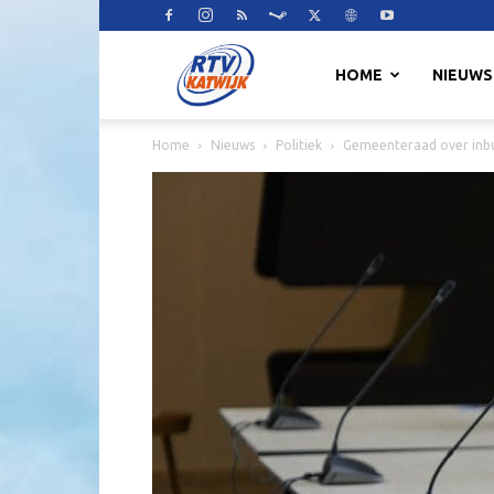
RTV
HOME
NIEUWS
Home
Nieuws
Politiek
Gemeenteraad over inbu
Katwijk