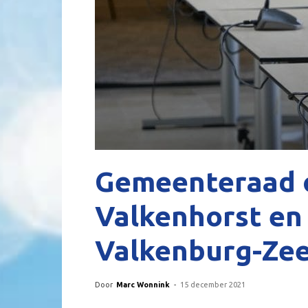
Gemeenteraad o
Valkenhorst en
Valkenburg-Ze
Door
Marc Wonnink
-
15 december 2021