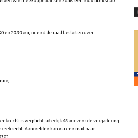
beelden van meekoppelkansen zoals een mobiliteitshub
 en 20.30 uur, neemt de raad besluiten over:
trum;
recht is verplicht, uiterlijk 48 uur voor de vergadering
spreekrecht. Aanmelden kan via een mail naar
5302.