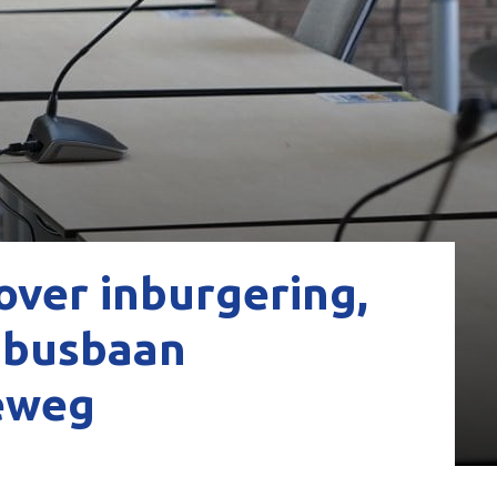
ver inburgering,
 busbaan
eweg