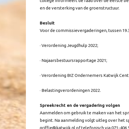
college informeert de raad over de eerste 
en de versterking van de groenstructuur.
Besluit
Voor de commissievergaderingen, tussen 19.30
· Verordening Jeugdhulp 2022;
· Najaarsbestuursrapportage 2021;
· Verordening BIZ Ondernemers Katwijk Cen
· Belastingverordeningen 2022.
Spreekrecht en de vergadering volgen
Aanmelden om gebruik te maken van het spreek
begint. Na aanmelding volgt uitleg over het 
griffie@katwijk.nl of telefonisch via 071-406 