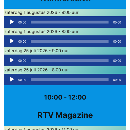
l
p
e
zaterdag 1 augustus 2026 - 9:00 uur
e
r
A
l
00:00
00:00
u
e
zaterdag 1 augustus 2026 - 8:00 uur
d
r
A
i
00:00
00:00
u
o
zaterdag 25 juli 2026 - 9:00 uur
d
s
A
i
00:00
00:00
p
u
o
zaterdag 25 juli 2026 - 8:00 uur
e
d
s
A
l
i
00:00
00:00
p
u
e
o
e
d
r
s
10:00 - 12:00
l
i
p
e
o
e
RTV Magazine
r
s
l
p
e
zaterdag 1 augustus 2026 - 11:00 uur
e