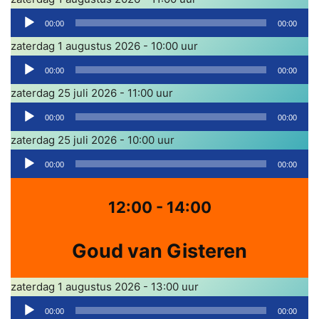
r
A
l
00:00
00:00
u
e
zaterdag 1 augustus 2026 - 10:00 uur
d
r
A
i
00:00
00:00
u
o
zaterdag 25 juli 2026 - 11:00 uur
d
s
A
i
00:00
00:00
p
u
o
zaterdag 25 juli 2026 - 10:00 uur
e
d
s
A
l
i
00:00
00:00
p
u
e
o
e
d
r
s
12:00 - 14:00
l
i
p
e
o
e
Goud van Gisteren
r
s
l
p
e
zaterdag 1 augustus 2026 - 13:00 uur
e
r
A
l
00:00
00:00