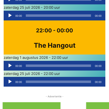
i
p
u
o
zaterdag 25 juli 2026 - 20:00 uur
e
d
s
A
l
i
00:00
00:00
p
u
e
o
e
d
r
s
22:00 - 00:00
l
i
p
e
o
e
The Hangout
r
s
l
p
e
zaterdag 1 augustus 2026 - 22:00 uur
e
r
A
l
00:00
00:00
u
e
zaterdag 25 juli 2026 - 22:00 uur
d
r
A
i
00:00
00:00
u
o
d
s
- Advertentie -
i
p
o
e