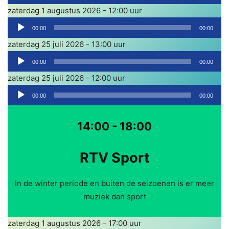
u
e
zaterdag 1 augustus 2026 - 12:00 uur
d
r
A
i
00:00
00:00
u
o
zaterdag 25 juli 2026 - 13:00 uur
d
s
A
i
00:00
00:00
p
u
o
zaterdag 25 juli 2026 - 12:00 uur
e
d
s
A
l
i
00:00
00:00
p
u
e
o
e
d
r
s
14:00 - 18:00
l
i
p
e
o
e
RTV Sport
r
s
l
p
e
In de winter periode en buiten de seizoenen is er meer
e
r
muziek dan sport
l
e
zaterdag 1 augustus 2026 - 17:00 uur
r