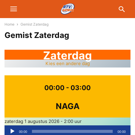
Home
Gemist Zaterdag
Gemist Zaterdag
Zaterdag
Kies een andere dag
00:00 - 03:00
NAGA
zaterdag 1 augustus 2026 - 2:00 uur
A
00:00
00:00