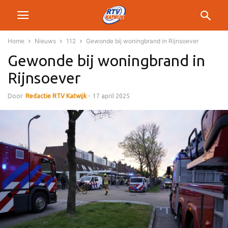
Home
Nieuws
112
Gewonde bij woningbrand in Rijnsoever
Gewonde bij woningbrand in
Rijnsoever
Door
Redactie RTV Katwijk
-
17 april 2025