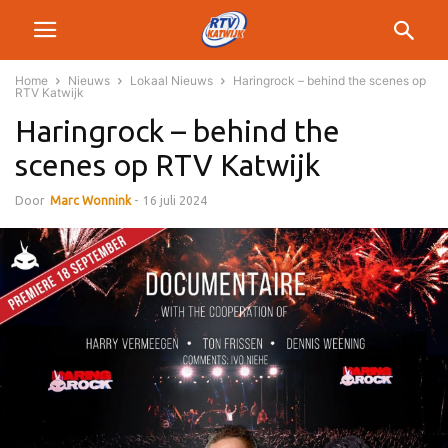
Home
Nieuws
Lokaal Nieuws
Haringrock – behind the scenes op
RTV Katwijk
Haringrock – behind the
scenes op RTV Katwijk
Door
Marc Wonnink
-
16 juli 2024