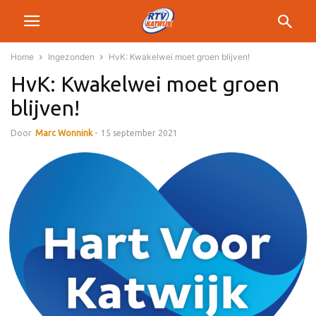
Home
Ingezonden
HvK: Kwakelwei moet groen blijven!
HvK: Kwakelwei moet groen
blijven!
Door
Marc Wonnink
-
15 september 2021