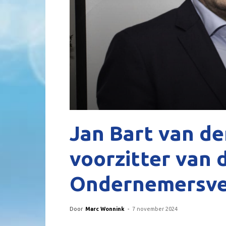
Jan Bart van de
voorzitter van 
Ondernemersve
Door
Marc Wonnink
-
7 november 2024