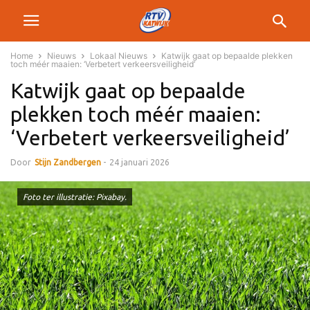
Home
Nieuws
Lokaal Nieuws
Katwijk gaat op bepaalde plekken
toch méér maaien: ‘Verbetert verkeersveiligheid’
Katwijk gaat op bepaalde
plekken toch méér maaien:
‘Verbetert verkeersveiligheid’
Door
Stijn Zandbergen
-
24 januari 2026
Foto ter illustratie: Pixabay.