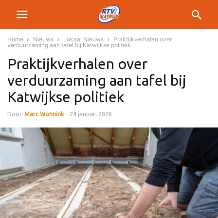
Home
Nieuws
Lokaal Nieuws
Praktijkverhalen over
verduurzaming aan tafel bij Katwijkse politiek
Praktijkverhalen over
verduurzaming aan tafel bij
Katwijkse politiek
Door
Marc Wonnink
-
24 januari 2026