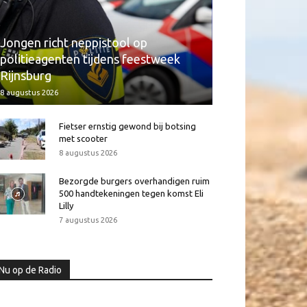
Jongen richt neppistool op
politieagenten tijdens feestweek
Rijnsburg
8 augustus 2026
Fietser ernstig gewond bij botsing
met scooter
8 augustus 2026
Bezorgde burgers overhandigen ruim
500 handtekeningen tegen komst Eli
Lilly
7 augustus 2026
Nu op de Radio