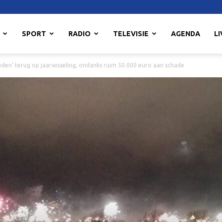
SPORT
RADIO
TELEVISIE
AGENDA
LI
vreden’ terug op jaarwisseling, ondanks ruim 50.000 euro aan schade