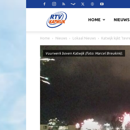
RTV
HOME
NIEUWS
Home
Nieuws
Lokaal Nieuws
Katwijk kijkt ’te
Katwijk
Vuurwerk boven Katwijk (foto: Marcel Breukink).