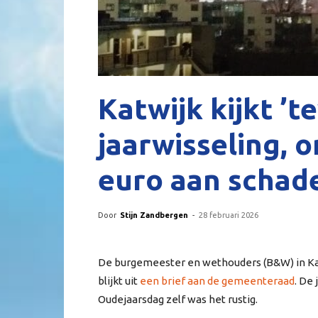
Katwijk kijkt ’t
jaarwisseling, 
euro aan schad
Door
Stijn Zandbergen
-
28 februari 2026
De burgemeester en wethouders (B&W) in Katw
blijkt uit
een brief aan de gemeenteraad
. De
Oudejaarsdag zelf was het rustig.