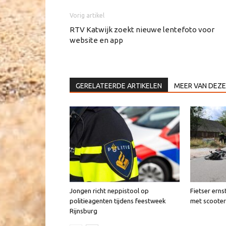
Vorig artikel
RTV Katwijk zoekt nieuwe lentefoto voor
website en app
GERELATEERDE ARTIKELEN
MEER VAN DEZE
Jongen richt neppistool op
Fietser erns
politieagenten tijdens feestweek
met scooter
Rijnsburg