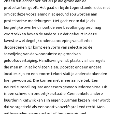
vissen dus achter het net als je die grond aan de
protestanten geeft. Het gaat er bij de tegenstanders dus niet
om dat deze voorziening niet gegund zou worden aan
protestantse medeburgers. Het gaat er om dat je als
burgerlijke overheid nooit de ene bevolkingsgroep mag
voortrekken boven de andere. En dat gebeurt in deze
kwestie wel degelijk onder aanroeping van allerlei
drogredenen. Er komt een vorm van selectie op de
toewijzing van de woonruimte op grond van
geloofsovertuiging. Handhaving vindt plaats via huisregels
die men mij niet kon laten zien. Doordat er geen andere
locaties zijn en een enorm tekort sluit je andersdenkenden
hier gewoon uit. Die komen niet meer aan de bak. Een
neutrale instelling laat andersom gewoon iedereen toe. Dit
is een scheve en oneerlijke situatie. Geen enkele andere
huurder in Katwijk kan zijn eigen buurman kiezen. Hier wordt
dat voorgesteld als een soort vanzelfsprekend recht. Men
wil bovendien geen contact of bemoeienis met