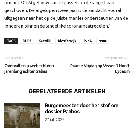
om het SCUM gebouw aan te passen op de lange baan
geschoven. De afgelopen twee jaar is de aandacht vooral
uitgegaan naar het op de juiste manier ondersteunen van de
jongeren binnen de landelijke coronamaatregelen.’
TAGS
DURF
Katwijk
KiesKatwijk
PvdA
scum
Vorig artikel
Volgend artikel
Overvallers juwelier Kleen
Paarse Vrijdag op Visser ‘t Hooft
jarenlang achter tralies
Lyceum
GERELATEERDE ARTIKELEN
Burgemeester door het stof om
dossier Panbos
27 juli 2026