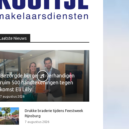
Laatste Nieuws
Bezorgde burgers overhandigen
ruim 500 handtekeningen tegen
komst Eli Lilly
7 augustus 2026
Drukke braderie tijdens Feestweek
Rijnsburg
7 augustus 2026