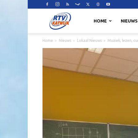
RTV
HOME
NIEUWS
Home
Nieuws
Lokaal Nieuws
Muziek, lezen, cu
Katwijk