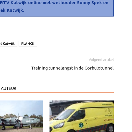
j RTV Katwijk online met wethouder Sonny Spek en
eek Katwijk.
l Katwijk
PLANCK
Volgend artikel
Training tunnelangst in de Corbulotunnel
 AUTEUR