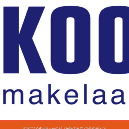
© RTV Katwijk - e-mail: redactie @ rtvkatwijk.nl