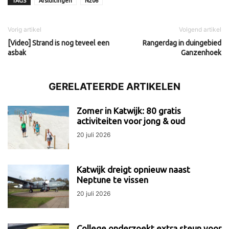
TAGS
Afsluitingen
N206
Vorig artikel
Volgend artikel
[Video] Strand is nog teveel een
Rangerdag in duingebied
asbak
Ganzenhoek
GERELATEERDE ARTIKELEN
Zomer in Katwijk: 80 gratis
activiteiten voor jong & oud
20 juli 2026
Katwijk dreigt opnieuw naast
Neptune te vissen
20 juli 2026
College onderzoekt extra steun voor