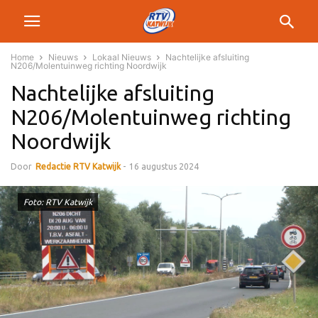
Home
Nieuws
Lokaal Nieuws
Nachtelijke afsluiting
N206/Molentuinweg richting Noordwijk
Nachtelijke afsluiting
N206/Molentuinweg richting
Noordwijk
Door
Redactie RTV Katwijk
-
16 augustus 2024
Foto: RTV Katwijk