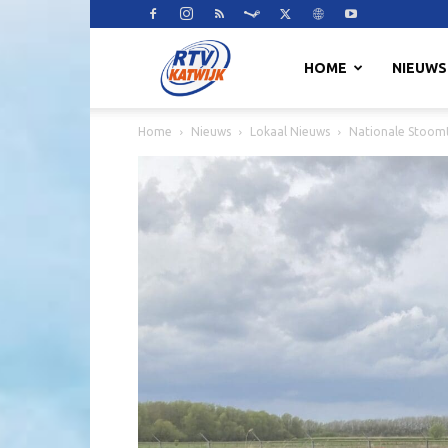
RTV
HOME
NIEUWS
Home
Nieuws
Lokaal Nieuws
Nationale Stoomt
Katwijk