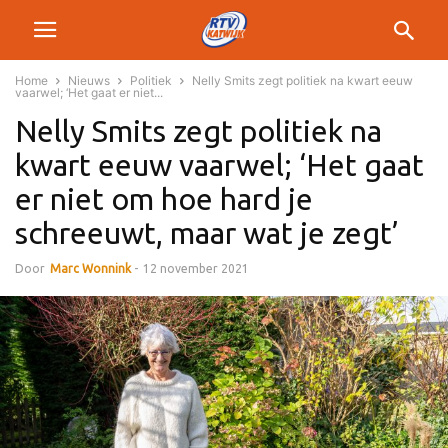
Home
Nieuws
Politiek
Nelly Smits zegt politiek na kwart eeuw
vaarwel; ‘Het gaat er niet...
Nelly Smits zegt politiek na
kwart eeuw vaarwel; ‘Het gaat
er niet om hoe hard je
schreeuwt, maar wat je zegt’
Door
Marc Wonnink
-
12 november 2021