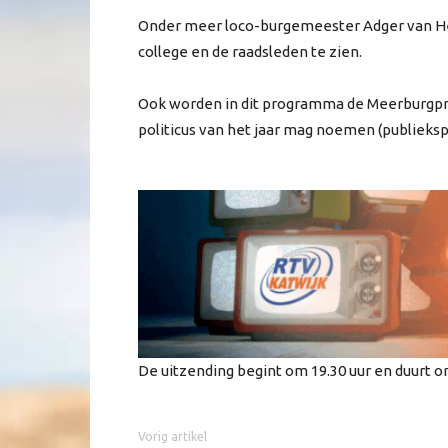
Onder meer loco-burgemeester Adger van Hel
college en de raadsleden te zien.
Ook worden in dit programma de Meerburgpri
politicus van het jaar mag noemen (publiekspri
De uitzending begint om 19.30 uur en duurt o
Vorig artikel