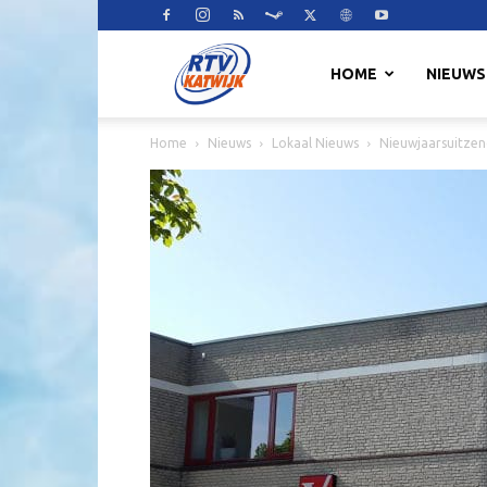
RTV
HOME
NIEUWS
Home
Nieuws
Lokaal Nieuws
Nieuwjaarsuitzend
Katwijk