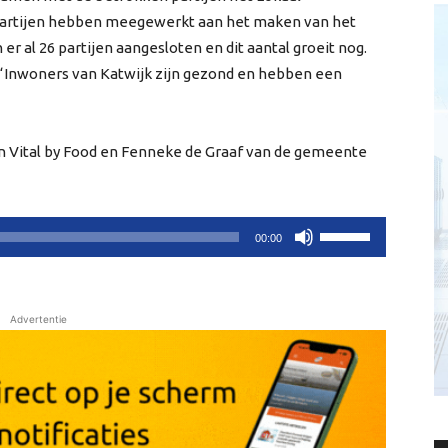
partijen hebben meegewerkt aan het maken van het
r al 26 partijen aangesloten en dit aantal groeit nog.
: ‘Inwoners van Katwijk zijn gezond en hebben een
n Vital by Food en Fenneke de Graaf van de gemeente
Gebruik
00:00
Omhoog/Omlaag
pijltoetsen
om
Advertentie
het
volume
te
verhogen
of