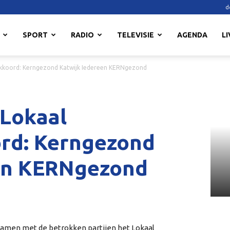
d
SPORT
RADIO
TELEVISIE
AGENDA
LI
akkoord: Kerngezond Katwijk Iedereen KERNgezond
Lokaal
rd: Kerngezond
een KERNgezond
samen met de betrokken partijen het Lokaal