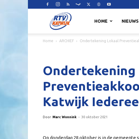
RTV
HOME
NIEUWS
Home
ARCHIEF
Ondertekening Lokaal Preventie
Katwijk
Ondertekening 
Preventieakkoo
Katwijk Ieder
Door
Marc Wonnink
-
30 oktober 2021
Op donderdag 28 oktober is in de gemeente 