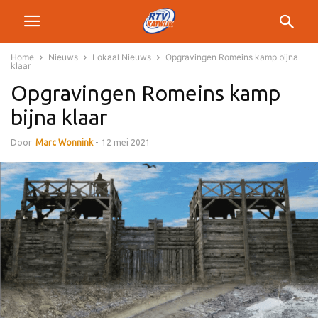
Home
Nieuws
Lokaal Nieuws
Opgravingen Romeins kamp bijna
klaar
Opgravingen Romeins kamp
bijna klaar
Door
Marc Wonnink
-
12 mei 2021