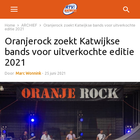
Home
ARCHIEF
Oranjerock zoekt Katwijkse bands voor uitverkochte
editie 2021
Oranjerock zoekt Katwijkse
bands voor uitverkochte editie
2021
Door
Marc Wonnink
-
25 juni 2021