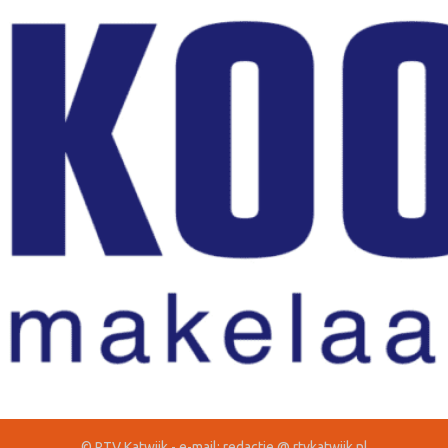
© RTV Katwijk - e-mail: redactie @ rtvkatwijk.nl